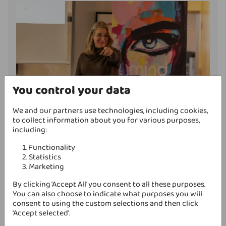
You control your data
We and our partners use technologies, including cookies,
to collect information about you for various purposes,
2023-09-19
Framgångsevent 5 oktober: Hur kan vi
including:
alla skapa högpresterande team?
Functionality
Nu bjuder vi in till höstens första event på
Statistics
Mindflowers kontor! Den 5:e oktober kommer vi
Marketing
med hjälp av skickliga föreläsare och experter
utbilda, diskutera och trendspana tillsammans.
By clicking 'Accept All' you consent to all these purposes.
You can also choose to indicate what purposes you will
consent to using the custom selections and then click
'Accept selected'.