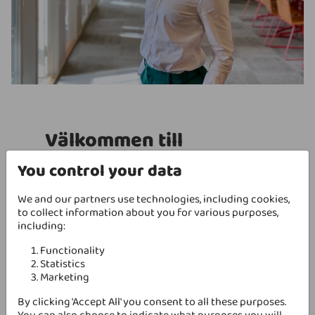
Välkommen till
Mindflower Karin!
You control your data
Efter att ha "luftat vingarna" och
We and our partners use technologies, including cookies,
samlat på sig nya erfarenheter säger
to collect information about you for various purposes,
including:
vi välkommen hem igen Karin!
Functionality
Mer om Karin
Statistics
Marketing
Karin är utbildad civilekonom med över 20 år i
IT-branschen. "Jag älskar pulsen och
By clicking 'Accept All' you consent to all these purposes.
möjligheterna som finns i branschen", säger