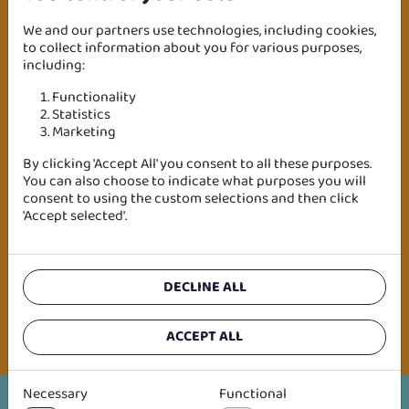
We and our partners use technologies, including cookies,
to collect information about you for various purposes,
including:
Functionality
Statistics
Marketing
Utmaning
By clicking 'Accept All' you consent to all these purposes.
You can also choose to indicate what purposes you will
Inför världens största tågmässa, InnoTrans in
consent to using the custom selections and then click
Berlin, behövde Westermo ha ett "showcase", i
'Accept selected'.
form av en presentation, som överskådligt och
pedagogiskt illustrerar olika problem som kan
uppstå i tågspecifika datanätverk och hur
Westermos produkter löser dessa problem.
DECLINE ALL
Mässbesökarna skulle känna igen sig i sin egen
miljö, det vill säga i tågen, tågens datanätverk
och den kommunikation som sker där.
ACCEPT ALL
Necessary
Functional