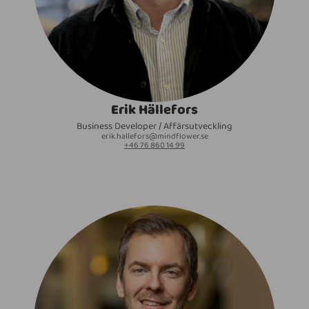
Erik Hällefors
Business Developer / Affärsutveckling
erik.hallefors@mindflower.se
+46 76 860 14 99