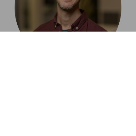
Staffan Andersson
Head of Design
staffan.andersson@mindflower.se
+46 70 227 01 49
Namn