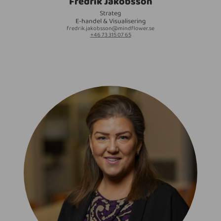
Fredrik Jakobsson
Strateg
E-handel & Visualisering
fredrik.jakobsson@mindflower.se
+46 73 315 07 65