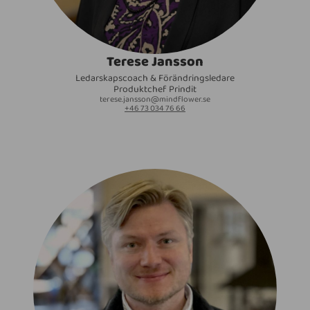
Terese Jansson
Ledarskapscoach & Förändringsledare
Produktchef Prindit
terese.jansson@mindflower.se
+46 73 034 76 66